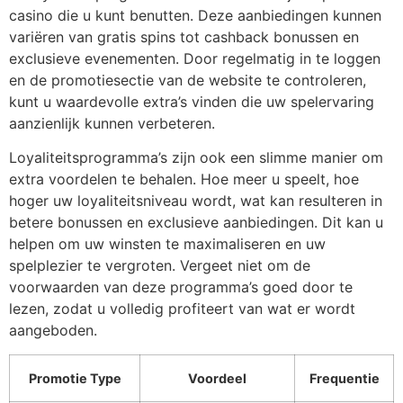
casino die u kunt benutten. Deze aanbiedingen kunnen
variëren van gratis spins tot cashback bonussen en
exclusieve evenementen. Door regelmatig in te loggen
en de promotiesectie van de website te controleren,
kunt u waardevolle extra’s vinden die uw spelervaring
aanzienlijk kunnen verbeteren.
Loyaliteitsprogramma’s zijn ook een slimme manier om
extra voordelen te behalen. Hoe meer u speelt, hoe
hoger uw loyaliteitsniveau wordt, wat kan resulteren in
betere bonussen en exclusieve aanbiedingen. Dit kan u
helpen om uw winsten te maximaliseren en uw
spelplezier te vergroten. Vergeet niet om de
voorwaarden van deze programma’s goed door te
lezen, zodat u volledig profiteert van wat er wordt
aangeboden.
Promotie Type
Voordeel
Frequentie