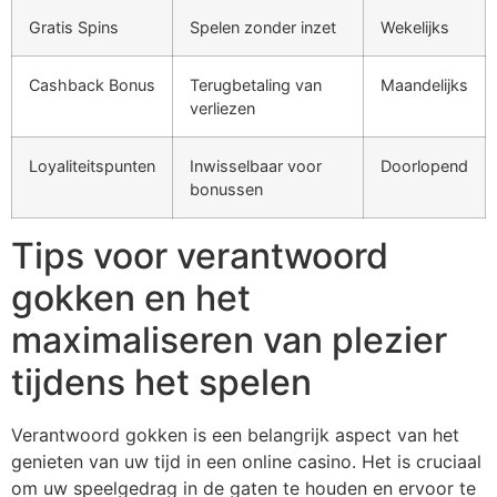
Gratis Spins
Spelen zonder inzet
Wekelijks
Cashback Bonus
Terugbetaling van
Maandelijks
verliezen
Loyaliteitspunten
Inwisselbaar voor
Doorlopend
bonussen
Tips voor verantwoord
gokken en het
maximaliseren van plezier
tijdens het spelen
Verantwoord gokken is een belangrijk aspect van het
genieten van uw tijd in een online casino. Het is cruciaal
om uw speelgedrag in de gaten te houden en ervoor te