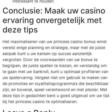
interessant te houden.
Conclusie: Maak uw casino
ervaring onvergetelijk met
deze tips
Het maximaliseren van uw princess casino bonus winst
vereist enige planning en strategie, maar met de juiste
aanpak kunt u uw kansen op succes aanzienlijk
vergroten. Door de voorwaarden van uw bonus te
begrijpen, de juiste spellen te kiezen, en verstandig om
te gaan met uw bankroll, kunt u optimaal profiteren van
uw spelervaring. Vergeet niet om gebruik te maken van
de promoties en loyaliteitsprogramma’s die beschikbaar
zijn, en bovenal, speel verantwoord en met plezier. Met
deze tips in gedachten bent u goed uitgerust om uw tijd
bij het princess casino te optimaliseren.