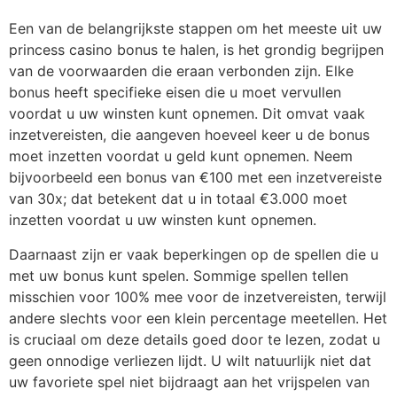
Een van de belangrijkste stappen om het meeste uit uw
princess casino bonus te halen, is het grondig begrijpen
van de voorwaarden die eraan verbonden zijn. Elke
bonus heeft specifieke eisen die u moet vervullen
voordat u uw winsten kunt opnemen. Dit omvat vaak
inzetvereisten, die aangeven hoeveel keer u de bonus
moet inzetten voordat u geld kunt opnemen. Neem
bijvoorbeeld een bonus van €100 met een inzetvereiste
van 30x; dat betekent dat u in totaal €3.000 moet
inzetten voordat u uw winsten kunt opnemen.
Daarnaast zijn er vaak beperkingen op de spellen die u
met uw bonus kunt spelen. Sommige spellen tellen
misschien voor 100% mee voor de inzetvereisten, terwijl
andere slechts voor een klein percentage meetellen. Het
is cruciaal om deze details goed door te lezen, zodat u
geen onnodige verliezen lijdt. U wilt natuurlijk niet dat
uw favoriete spel niet bijdraagt aan het vrijspelen van