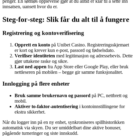
penger. En sømløs opplevelse gjør at du alltid er klar til å sette inn
innsatsen, uansett hvor du er.
Steg‑for‑steg: Slik får du alt til å fungere
Registrering og konto­verifisering
Opprett en konto
på Unibet Casino. Registreringsskjemaet
er kort og krever kun e‑post, passord og fødselsdato.
Verifiser identiteten
med legitimasjon og adressebevis. Dette
gjør uttakene raske og sikre.
Last ned appen
fra App Store eller Google Play, eller bruk
nettleseren på mobilen – begge gir samme funksjonalitet.
Innlogging på flere enheter
Bruk samme brukernavn og passord
på PC, nettbrett og
mobil.
Aktiver to‑faktor‑autentisering
i kontoinnstillingene for
ekstra sikkerhet.
Når du logger inn på en ny enhet, synkroniseres spillhistorikken
automatisk via skyen. Du ser umiddelbart dine aktive bonuser,
pågående turneringer og siste innskudd.