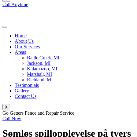
Call Anytime
(269) 231-9897
Home
About Us
Our Services
Areas
Battle Creek, MI
Jackson, MI
Kalamazoo, MI
Marshall, MI
Richland, MI
Testimonials
Gallery
Contact Us
X
Go Getters Fence and Repair Service
Call Now
Sømløs spillopplevelse på tvers