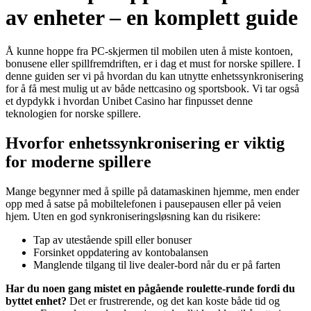
av enheter – en komplett guide
Å kunne hoppe fra PC‑skjermen til mobilen uten å miste kontoen,
bonusene eller spillfremdriften, er i dag et must for norske spillere. I
denne guiden ser vi på hvordan du kan utnytte enhetssynkronisering
for å få mest mulig ut av både nettcasino og sportsbook. Vi tar også
et dypdykk i hvordan Unibet Casino har finpusset denne
teknologien for norske spillere.
Hvorfor enhetssynkronisering er viktig
for moderne spillere
Mange begynner med å spille på datamaskinen hjemme, men ender
opp med å satse på mobiltelefonen i pausepausen eller på veien
hjem. Uten en god synkroniseringsløsning kan du risikere:
Tap av utestående spill eller bonuser
Forsinket oppdatering av kontobalansen
Manglende tilgang til live dealer‑bord når du er på farten
Har du noen gang mistet en pågående roulette‑runde fordi du
byttet enhet?
Det er frustrerende, og det kan koste både tid og