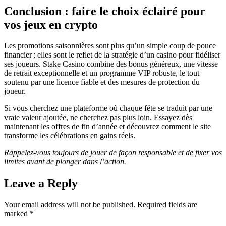
Conclusion : faire le choix éclairé pour
vos jeux en crypto
Les promotions saisonnières sont plus qu’un simple coup de pouce
financier ; elles sont le reflet de la stratégie d’un casino pour fidéliser
ses joueurs. Stake Casino combine des bonus généreux, une vitesse
de retrait exceptionnelle et un programme VIP robuste, le tout
soutenu par une licence fiable et des mesures de protection du
joueur.
Si vous cherchez une plateforme où chaque fête se traduit par une
vraie valeur ajoutée, ne cherchez pas plus loin. Essayez dès
maintenant les offres de fin d’année et découvrez comment le site
transforme les célébrations en gains réels.
Rappelez‑vous toujours de jouer de façon responsable et de fixer vos
limites avant de plonger dans l’action.
Leave a Reply
Your email address will not be published.
Required fields are
marked
*