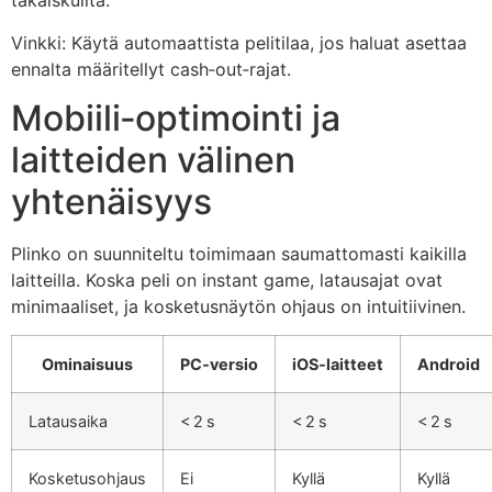
takaiskuilta.
Vinkki: Käytä automaattista pelitilaa, jos haluat asettaa
ennalta määritellyt cash‑out‑rajat.
Mobiili‑optimointi ja
laitteiden välinen
yhtenäisyys
Plinko on suunniteltu toimimaan saumattomasti kaikilla
laitteilla. Koska peli on instant game, latausajat ovat
minimaaliset, ja kosketusnäytön ohjaus on intuitiivinen.
Ominaisuus
PC‑versio
iOS‑laitteet
Android
Latausaika
< 2 s
< 2 s
< 2 s
Kosketusohjaus
Ei
Kyllä
Kyllä