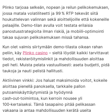
Plinko tarjoaa selkeän, nopean ja reilun pelikokemuksen,
jossa matala volatiliteetti ja 99 % RTP tekevät siitä
houkuttelevan valinnan sekä aloittelijoille että kokeneille
pelaajille. Demo‑tilan avulla voit testata erilaisia
panostusstrategioita ilman riskiä, ja mobiili‑optimointi
takaa sujuvan pelikokemuksen missä tahansa.
Kun olet valmis siirtymään demo‑tilasta oikean rahan
peliin, käy
Plinko casino
– sieltä löydät kaikki tarvittavat
tiedot, rekisteröitymislinkit ja mahdollisuuden aloittaa
peli heti. Muista pelata vastuullisesti: aseta budjetti, pidä
taukoja ja nauti pelistä hallitusti.
Aktiivinen vinkki: Jos haluat maksimoida voitot, kokeile
aloittaa pienellä panoksella, tarkkaile pallon
putoamiskäyttäytymistä ja hyödynnä
cash‑out‑toimintoa, kun kerroin nousee yli
100‑kertaiseksi. Tämä tasapaino pitää pelikassan
vakaana ja antaa mahdollisuuden kerätä useita