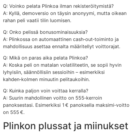
Q: Voinko pelata Plinkoa ilman rekisteröitymistä?
A: Kyllä, demoversio on täysin anonyymi, mutta oikean
rahan peli vaatii tilin luomisen.
Q: Onko pelissä bonusominaisuuksia?
A: Plinkossa on automaattinen cash‑out‑toiminto ja
mahdollisuus asettaa ennalta määritellyt voittorajat.
Q: Mikä on paras aika pelata Plinkoa?
A: Koska peli on matalan volatiliteetin, se sopii hyvin
lyhyisiin, säännöllisiin sessioihin – esimerkiksi
kahden‑kolmen minuutin pelitaukoihin.
Q: Kuinka paljon voin voittaa kerralla?
A: Suurin mahdollinen voitto on 555‑kerroin
panoksestasi. Esimerkiksi 1 € panoksella maksimi‑voitto
on 555 €.
Plinkon plussat ja miinukset