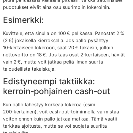
pitää pelikassasi vakaana pitkään, vaikka satunnaiset
pudotukset eivät aina osu suurimpiin lokeroihin.
Esimerkki:
Kuvittele, että sinulla on 100 € pelikassa. Panostat 2 %
(2 €) jokaisella kierroksella. Jos pallo pysähtyy
10‑kertaiseen lokeroon, saat 20 € takaisin, jolloin
nettovoitto on 18 €. Jos taas osut 2‑kertaiseen, häviät
vain 2 €, mutta voit jatkaa peliä ilman suurta
taloudellista takaiskuja.
Edistyneempi taktiikka:
kerroin‑pohjainen cash‑out
Kun pallo lähestyy korkeaa lokeroa (esim.
200‑kertainen), voit cash‑out-toiminnolla varmistaa
voiton ennen kuin pallo jatkaa matkaa. Tämä vaatii
tarkkaa ajoitusta, mutta se voi suojata suurilta