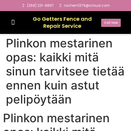
(269) 231-9897
rochem1376@icloud.com
Go Getters Fence and
Call Now
Repair Service
Plinkon mestarinen
opas: kaikki mitä
sinun tarvitsee tietää
ennen kuin astut
pelipöytään
Plinkon mestarinen