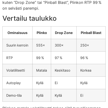
kuten “Drop Zone” tai “Pinball Blast”, Plinkon RTP 99 %
on selvästi parempi.
Vertailu taulukko
Ominaisuus
Plinko
Drop Zone
Pinball Blast
Suurin kerroin
555×
300×
250×
RTP
99 %
97 %
96 %
Volatiliteetti
Matala
Keskitaso
Korkea
Autoplay
Kyllä
Ei
Kyllä
Demo‑tila
Kyllä
Kyllä
Ei