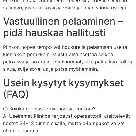
Plinkon matala volatiliteetti tekee siitä turvallisemman
valinnan, jos etsit tasaisia voittoja ilman suuria riskejä.
Vastuullinen pelaaminen –
pidä hauskaa hallitusti
Plinkon nopea tempo voi houkutella pelaamaan useita
kierroksia peräkkäin. Muista aina asettaa selkeä
pelikassa ja aikaraja. Jos huomaat, että peli alkaa hallita
sinua, sulje sovellus ja palaa myöhemmin.
Usein kysytyt kysymykset
(FAQ)
Q: Kuinka nopeasti voin nostaa voittoni?
A: Useimmat Plinkoa tarjoavat operaattorit käsittelevät
nostot 24–48 tunnin sisällä, mutta e‑lompakot voivat
olla nopeampia.