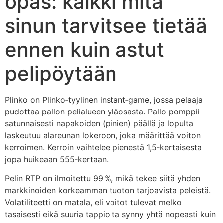
opas: kaikki mitä
sinun tarvitsee tietää
ennen kuin astut
pelipöytään
Plinko on Plinko‑tyylinen instant‑game, jossa pelaaja
pudottaa pallon pelialueen yläosasta. Pallo pomppii
satunnaisesti napakoiden (pinien) päällä ja lopulta
laskeutuu alareunan lokeroon, joka määrittää voiton
kerroimen. Kerroin vaihtelee pienestä 1,5‑kertaisesta
jopa huikeaan 555‑kertaan.
Pelin RTP on ilmoitettu 99 %, mikä tekee siitä yhden
markkinoiden korkeamman tuoton tarjoavista peleistä.
Volatiliteetti on matala, eli voitot tulevat melko
tasaisesti eikä suuria tappioita synny yhtä nopeasti kuin