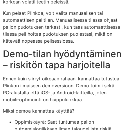
korkean volatiliteetin peleissä.
Kun pelaat Plinkoa, voit valita manuaalisen tai
automaattisen pelitilan. Manuaalisessa tilassa ohjaat
pallon pudotuksen tarkasti, kun taas automaattisessa
tilassa peli hoitaa pudotuksen puolestasi, mikä on
kätevää nopeassa pelisessiossa.
Demo‑tilan hyödyntäminen
– riskitön tapa harjoitella
Ennen kuin siirryt oikeaan rahaan, kannattaa tutustua
Plinkon ilmaiseen demoversioon. Demo toimii sekä
PC‑alustalla että iOS‑ ja Android‑laitteilla, joten
mobiili‑optimointi on huippuluokkaa.
Miksi demoa kannattaa käyttää?
Oppimiskäyrä: Saat tuntumaa pallon
putoamislogiikkaan ilman taloudellista riskiä.