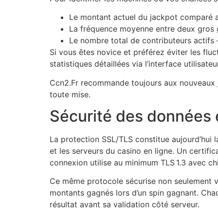
Le montant actuel du jackpot comparé a
La fréquence moyenne entre deux gros ga
Le nombre total de contributeurs actifs 
Si vous êtes novice et préférez éviter les fl
statistiques détaillées via l’interface utilisateu
Ccn2.Fr recommande toujours aux nouveaux jo
toute mise.
Sécurité des données e
La protection SSL/TLS constitue aujourd’hui la
et les serveurs du casino en ligne. Un certifi
connexion utilise au minimum TLS 1.3 avec 
Ce même protocole sécurise non seulement vo
montants gagnés lors d’un spin gagnant. Chaqu
résultat avant sa validation côté serveur.