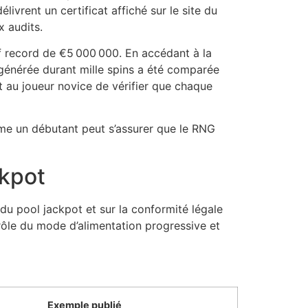
livrent un certificat affiché sur le site du
x audits.
 record de €5 000 000. En accédant à la
générée durant mille spins a été comparée
 au joueur novice de vérifier que chaque
même un débutant peut s’assurer que le RNG
ckpot
 du pool jackpot et sur la conformité légale
rôle du mode d’alimentation progressive et
Exemple publié