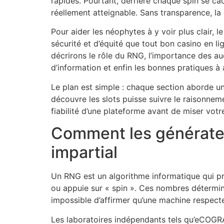
rapides. Pourtant, derrière chaque spin se cac
réellement atteignable. Sans transparence, la 
Pour aider les néophytes à y voir plus clair,
sécurité et d’équité que tout bon casino en li
décrirons le rôle du RNG, l’importance des aud
d’information et enfin les bonnes pratiques à
Le plan est simple : chaque section aborde u
découvre les slots puisse suivre le raisonneme
fiabilité d’une plateforme avant de miser votr
Comment les générateu
impartial
Un RNG est un algorithme informatique qui pr
ou appuie sur « spin ». Ces nombres déterminen
impossible d’affirmer qu’une machine respecte
Les laboratoires indépendants tels qu’eCOGRA