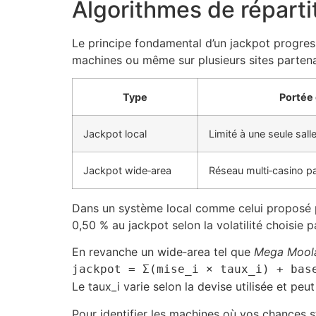
Algorithmes de réparti
Le principe fondamental d’un jackpot progres
machines ou même sur plusieurs sites partena
Type
Portée
Jackpot local
Limité à une seule sall
Jackpot wide‑area
Réseau multi‑casino pa
Dans un système local comme celui proposé
0,50 % au jackpot selon la volatilité choisie pa
En revanche un wide‑area tel que
Mega Mool
jackpot = Σ(mise_i × taux_i) + bas
Le taux_i varie selon la devise utilisée et peu
Pour identifier les machines où vos chances st