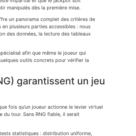
ste impartial et que le jackpot soit
ntir manipulés dès la première mise.
fre un panorama complet des critères de
 en plusieurs parties accessibles : nous
ion des données, la lecture des tableaux
pécialisé afin que même le joueur qui
uelques outils concrets pour vérifier la
G) garantissent un jeu
fois qu’un joueur actionne le levier virtuel
du tour. Sans RNG fiable, il serait
ts statistiques : distribution uniforme,