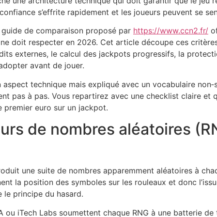
he une architecture technique qui doit garantir que le jeu re
confiance s’effrite rapidement et les joueurs peuvent se se
 le guide de comparaison proposé par
https://www.ccn2.fr/
of
gne doit respecter en 2026. Cet article découpe ces critères
its externes, le calcul des jackpots progressifs, la protect
 adopter avant de jouer.
n aspect technique mais expliqué avec un vocabulaire non‑s
nt pas à pas. Vous repartirez avec une checklist claire et q
e premier euro sur un jackpot.
rs de nombres aléatoires (RN
oduit une suite de nombres apparemment aléatoires à chaque 
t la position des symboles sur les rouleaux et donc l’issue 
 le principe du hasard.
 ou iTech Labs soumettent chaque RNG à une batterie de tes