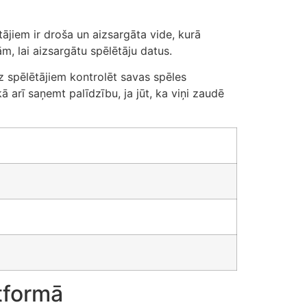
tājiem ir droša un aizsargāta vide, kurā
, lai aizsargātu spēlētāju datus.
z spēlētājiem kontrolēt savas spēles
arī saņemt palīdzību, ja jūt, ka viņi zaudē
tformā