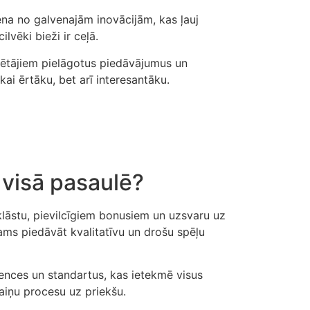
iena no galvenajām inovācijām, kas ļauj
lvēki bieži ir ceļā.
ēlētājiem pielāgotus piedāvājumus un
ai ērtāku, bet arī interesantāku.
 visā pasaulē?
 klāstu, pievilcīgiem bonusiem un uzsvaru uz
pējams piedāvāt kvalitatīvu un drošu spēļu
ndences un standartus, kas ietekmē visus
maiņu procesu uz priekšu.