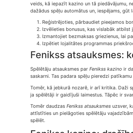
veids, kā iepazīt kazino un tā piedāvājumu, n
dažādus spēļu automātus un, iespējams, gūt l
Reģistrējoties, pārbaudiet pieejamos bo
Izvēlieties bonusus, kas vislabāk atbilst 
Izmantojiet bezmaksas griezienus, lai pa
Izpētiet lojalitātes programmas priekšro
Fenikss atsauksmes: ko
Spēlētāju atsauksmes par
Fenikss kazino
ir da
saskarni. Tas padara spēļu pieredzi patīkamu u
Tomēr, kā jebkurā nozarē, ir arī kritika. Daži
ja spēlētāji ir gaidījuši laimestus. Tāpēc ir sv
Tomēr daudzas
Fenikss atsauksmes
uzsver, k
attīstīties un pielāgoties spēlētāju vajadzībām
spēlēt.