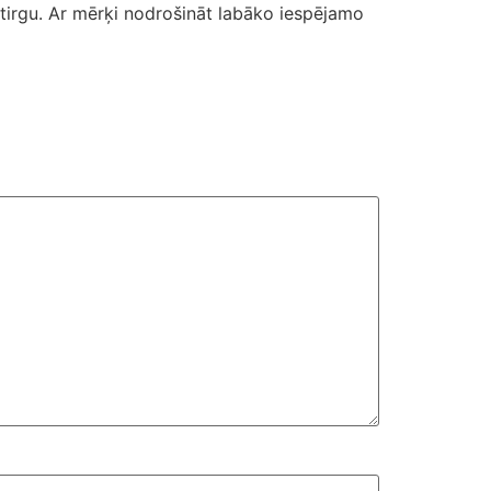
 tirgu. Ar mērķi nodrošināt labāko iespējamo