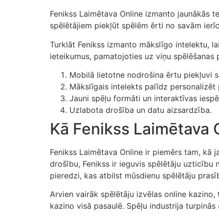
Fenikss Laimētava Online izmanto jaunākās tehn
spēlētājiem piekļūt spēlēm ērti no savām ierīcē
Turklāt Fenikss izmanto mākslīgo intelektu, l
ieteikumus, pamatojoties uz viņu spēlēšanas p
Mobilā lietotne nodrošina ērtu piekļuvi 
Mākslīgais intelekts palīdz personalizēt 
Jauni spēļu formāti un interaktīvas iespē
Uzlabota drošība un datu aizsardzība.
Kā Fenikss Laimētava O
Fenikss Laimētava Online ir piemērs tam, kā ja
drošību, Fenikss ir ieguvis spēlētāju uzticību n
pieredzi, kas atbilst mūsdienu spēlētāju pras
Arvien vairāk spēlētāju izvēlas online kazino,
kazino visā pasaulē. Spēļu industrija turpinās 