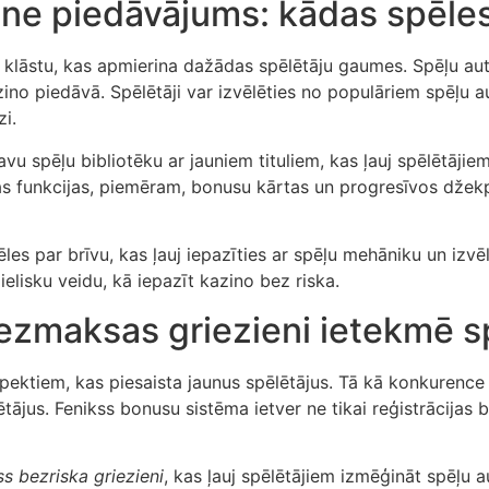
ine piedāvājums: kādas spēles
klāstu, kas apmierina dažādas spēlētāju gaumes. Spēļu auto
 kazino piedāvā. Spēlētāji var izvēlēties no populāriem spēļ
i.
avu spēļu bibliotēku ar jauniem tituliem, kas ļauj spēlētāji
as funkcijas, piemēram, bonusu kārtas un progresīvos džekp
ēles par brīvu, kas ļauj iepazīties ar spēļu mehāniku un izvēl
lielisku veidu, kā iepazīt kazino bez riska.
ezmaksas griezieni ietekmē sp
pektiem, kas piesaista jaunus spēlētājus. Tā kā konkurence s
tājus. Fenikss bonusu sistēma ietver ne tikai reģistrācijas 
ss bezriska griezieni
, kas ļauj spēlētājiem izmēģināt spēļu au