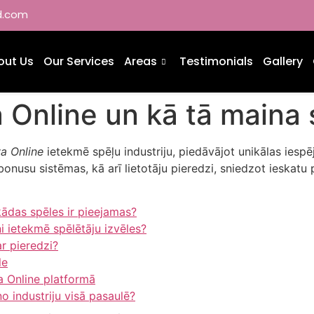
d.com
out Us
Our Services
Areas
Testimonials
Gallery
 Online un kā tā maina s
a Online
ietekmē spēļu industriju, piedāvājot unikālas iespē
onusu sistēmas, kā arī lietotāju pieredzi, sniedzot ieskatu 
ādas spēles ir pieejamas?
 ietekmē spēlētāju izvēles?
r pieredzi?
le
a Online platformā
o industriju visā pasaulē?