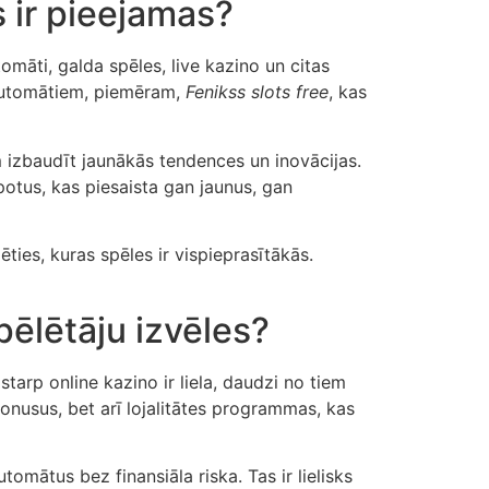
 ir pieejamas?
māti, galda spēles, live kazino un citas
u automātiem, piemēram,
Fenikss slots free
, kas
em izbaudīt jaunākās tendences un inovācijas.
otus, kas piesaista gan jaunus, gan
ēties, kuras spēles ir vispieprasītākās.
ēlētāju izvēles?
tarp online kazino ir liela, daudzi no tiem
bonusus, bet arī lojalitātes programmas, kas
tomātus bez finansiāla riska. Tas ir lielisks