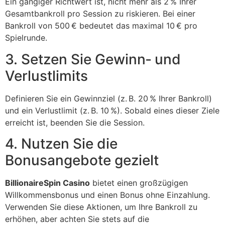
Ein gängiger Richtwert ist, nicht mehr als 2 % Ihrer
Gesamtbankroll pro Session zu riskieren. Bei einer
Bankroll von 500 € bedeutet das maximal 10 € pro
Spielrunde.
3. Setzen Sie Gewinn‑ und
Verlustlimits
Definieren Sie ein Gewinnziel (z. B. 20 % Ihrer Bankroll)
und ein Verlustlimit (z. B. 10 %). Sobald eines dieser Ziele
erreicht ist, beenden Sie die Session.
4. Nutzen Sie die
Bonusangebote gezielt
BillionaireSpin Casino
bietet einen großzügigen
Willkommensbonus und einen Bonus ohne Einzahlung.
Verwenden Sie diese Aktionen, um Ihre Bankroll zu
erhöhen, aber achten Sie stets auf die