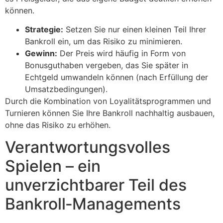
können.
Strategie:
Setzen Sie nur einen kleinen Teil Ihrer
Bankroll ein, um das Risiko zu minimieren.
Gewinn:
Der Preis wird häufig in Form von
Bonusguthaben vergeben, das Sie später in
Echtgeld umwandeln können (nach Erfüllung der
Umsatzbedingungen).
Durch die Kombination von Loyalitätsprogrammen und
Turnieren können Sie Ihre Bankroll nachhaltig ausbauen,
ohne das Risiko zu erhöhen.
Verantwortungsvolles
Spielen – ein
unverzichtbarer Teil des
Bankroll‑Managements