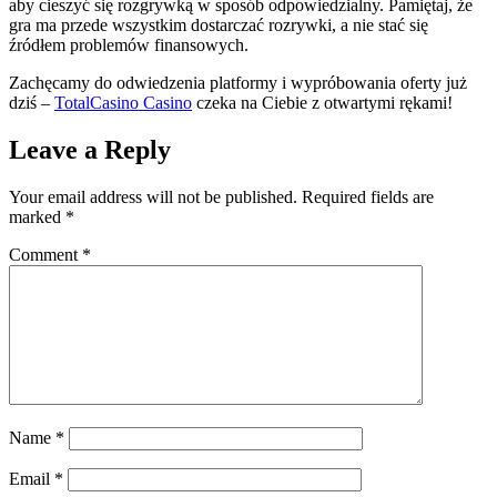
aby cieszyć się rozgrywką w sposób odpowiedzialny. Pamiętaj, że
gra ma przede wszystkim dostarczać rozrywki, a nie stać się
źródłem problemów finansowych.
Zachęcamy do odwiedzenia platformy i wypróbowania oferty już
dziś –
TotalCasino Casino
czeka na Ciebie z otwartymi rękami!
Leave a Reply
Your email address will not be published.
Required fields are
marked
*
Comment
*
Name
*
Email
*