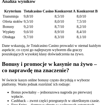
Analiza wyników
Kryterium
Totalcasino Casino
Konkurent A
Konkurent B
Transmisja
9,8/10
8,5/10
8,0/10
Oferta stołów
9,5/10
8,0/10
7,5/10
Bonusy
9,2/10
8,7/10
8,2/10
Wypłaty
9,6/10
8,9/10
8,4/10
Obsługa
9,7/10
8,3/10
8,1/10
Dane wskazują, że Totalcasino Casino prowadzi w niemal każdym
aspekcie, co czyni go najlepszym wyborem dla graczy
poszukujących wysokiej klasy doświadczenia na żywo.
Bonusy i promocje w kasynie na żywo –
co naprawdę ma znaczenie?
W świecie kasyn online bonusy często decydują o wyborze
platformy. Warto jednak rozróżnić ich rodzaje:
Bonus powitalny – jednorazowa nagroda po pierwszej
wpłacie.
Cashback – zwrot części przegranych w określonym czasie.
Free Spins – darmowe obroty w wybranych automatach.