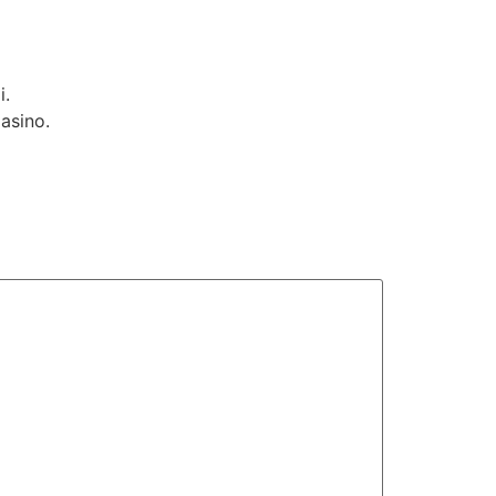
i.
asino.