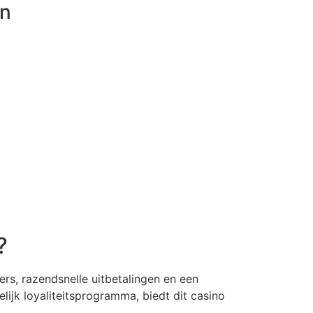
en
?
rs, razendsnelle uitbetalingen en een
lijk loyaliteitsprogramma, biedt dit casino