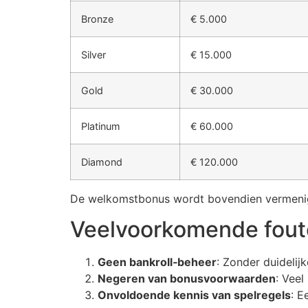
Bronze
€ 5.000
Silver
€ 15.000
Gold
€ 30.000
Platinum
€ 60.000
Diamond
€ 120.000
De welkomstbonus wordt bovendien vermenigvul
Veelvoorkomende foute
Geen bankroll‑beheer
: Zonder duidelijk
Negeren van bonusvoorwaarden
: Veel
Onvoldoende kennis van spelregels
: E