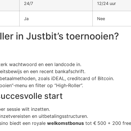
24/7
12/24 uur
Ja
Nee
ller in Justbit’s toernooien?
 sterk wachtwoord en een landcode in.
teitsbewijs en een recent bankafschrift.
 betaalmethoden, zoals iDEAL, creditcard of Bitcoin.
ooien”‑menu en filter op “High‑Roller”.
succesvolle start
er sessie wilt inzetten.
 inzetvereisten en uitbetalingsstructuren.
asino biedt een royale
welkomstbonus
tot € 500 + 200 free 