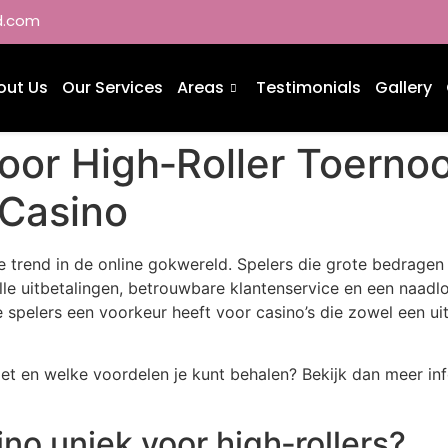
d.com
out Us
Our Services
Areas
Testimonials
Gallery
oor High‑Roller Toerno
 Casino
de trend in de online gokwereld. Spelers die grote bedragen
le uitbetalingen, betrouwbare klantenservice en een naadlo
 spelers een voorkeur heeft voor casino’s die zowel een u
oet en welke voordelen je kunt behalen? Bekijk dan meer i
no uniek voor high‑rollers?