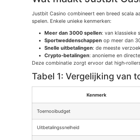
Justbit Casino combineert een breed scala a
spelen. Enkele unieke kenmerken:
Meer dan 3000 spellen
: van klassieke 
Sportweddenschappen
op meer dan 30 
Snelle uitbetalingen
: de meeste verzoek
Crypto‑betalingen
: anonieme en direct
Deze combinatie zorgt ervoor dat high‑rollers 
Tabel 1: Vergelijking van 
Kenmerk
Toernooibudget
Uitbetalingssnelheid