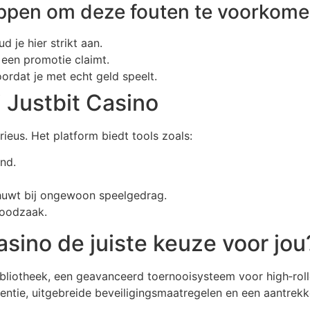
tappen om deze fouten te voorkom
d je hier strikt aan.
 een promotie claimt.
rdat je met echt geld speelt.
 Justbit Casino
eus. Het platform biedt tools zoals:
nd.
huwt bij ongewoon speelgedrag.
 noodzaak.
asino de juiste keuze voor jou
liotheek, een geavanceerd toernooisysteem voor high‑rolle
centie, uitgebreide beveiligingsmaatregelen en een aantrekke