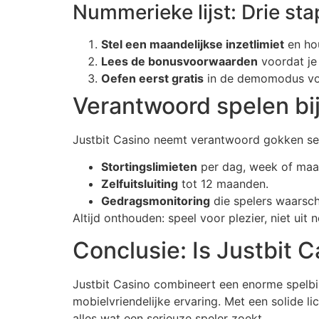
Nummerieke lijst: Drie s
Stel een maandelijkse inzetlimiet
en hou
Lees de bonusvoorwaarden
voordat je
Oefen eerst gratis
in de demomodus voo
Verantwoord spelen bij
Justbit Casino neemt verantwoord gokken seri
Stortingslimieten
per dag, week of maa
Zelfuitsluiting
tot 12 maanden.
Gedragsmonitoring
die spelers waarsc
Altijd onthouden: speel voor plezier, niet uit
Conclusie: Is Justbit C
Justbit Casino combineert een enorme spelbib
mobielvriendelijke ervaring. Met een solide li
alles wat een serieuze speler zoekt.