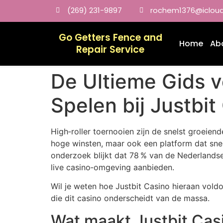
(269) 231-9897
rochem1376@iclou
Go Getters Fence and
Home
Ab
Repair Service
De Ultieme Gids v
Spelen bij Justbit
High‑roller toernooien zijn de snelst groeien
hoge winsten, maar ook een platform dat snel
onderzoek blijkt dat 78 % van de Nederlandse
live casino‑omgeving aanbieden.
Wil je weten hoe Justbit Casino hieraan vold
die dit casino onderscheidt van de massa.
Wat maakt Justbit Casi