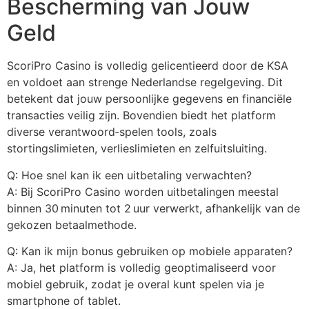
Bescherming van Jouw
Geld
ScoriPro Casino is volledig gelicentieerd door de KSA
en voldoet aan strenge Nederlandse regelgeving. Dit
betekent dat jouw persoonlijke gegevens en financiële
transacties veilig zijn. Bovendien biedt het platform
diverse verantwoord‑spelen tools, zoals
stortingslimieten, verlieslimieten en zelfuitsluiting.
Q: Hoe snel kan ik een uitbetaling verwachten?
A: Bij ScoriPro Casino worden uitbetalingen meestal
binnen 30 minuten tot 2 uur verwerkt, afhankelijk van de
gekozen betaalmethode.
Q: Kan ik mijn bonus gebruiken op mobiele apparaten?
A: Ja, het platform is volledig geoptimaliseerd voor
mobiel gebruik, zodat je overal kunt spelen via je
smartphone of tablet.