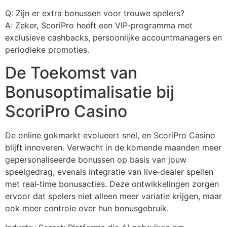
Q: Zijn er extra bonussen voor trouwe spelers?
A: Zeker, ScoriPro heeft een VIP‑programma met
exclusieve cashbacks, persoonlijke accountmanagers en
periodieke promoties.
De Toekomst van
Bonusoptimalisatie bij
ScoriPro Casino
De online gokmarkt evolueert snel, en ScoriPro Casino
blijft innoveren. Verwacht in de komende maanden meer
gepersonaliseerde bonussen op basis van jouw
speelgedrag, evenals integratie van live‑dealer spellen
met real‑time bonusacties. Deze ontwikkelingen zorgen
ervoor dat spelers niet alleen meer variatie krijgen, maar
ook meer controle over hun bonusgebruik.