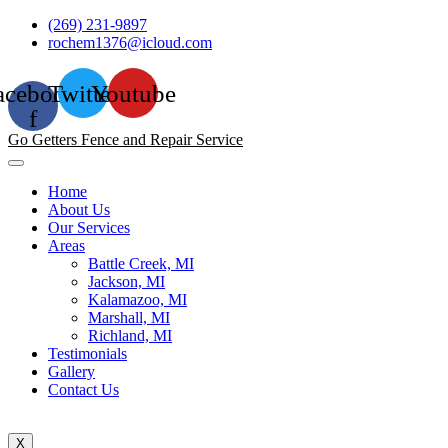
Skip
(269) 231-9897
to
rochem1376@icloud.com
content
acebook-
Twitter
Youtube
f
Go Getters Fence and Repair Service
Home
About Us
Our Services
Areas
Battle Creek, MI
Jackson, MI
Kalamazoo, MI
Marshall, MI
Richland, MI
Testimonials
Gallery
Contact Us
X