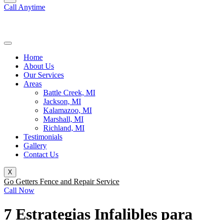
Call Anytime
(269) 231-9897
Home
About Us
Our Services
Areas
Battle Creek, MI
Jackson, MI
Kalamazoo, MI
Marshall, MI
Richland, MI
Testimonials
Gallery
Contact Us
X
Go Getters Fence and Repair Service
Call Now
7 Estrategias Infalibles para