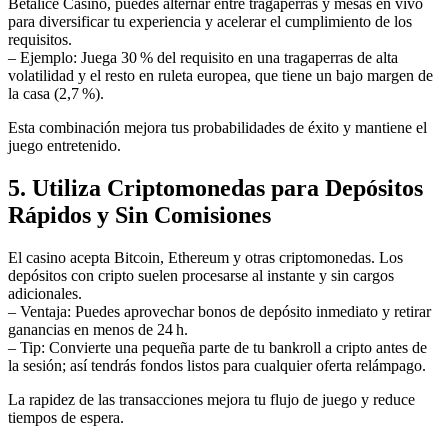
Betalice Casino, puedes alternar entre tragaperras y mesas en vivo
para diversificar tu experiencia y acelerar el cumplimiento de los
requisitos.
– Ejemplo: Juega 30 % del requisito en una tragaperras de alta
volatilidad y el resto en ruleta europea, que tiene un bajo margen de
la casa (2,7 %).
Esta combinación mejora tus probabilidades de éxito y mantiene el
juego entretenido.
5. Utiliza Criptomonedas para Depósitos
Rápidos y Sin Comisiones
El casino acepta Bitcoin, Ethereum y otras criptomonedas. Los
depósitos con cripto suelen procesarse al instante y sin cargos
adicionales.
– Ventaja: Puedes aprovechar bonos de depósito inmediato y retirar
ganancias en menos de 24 h.
– Tip: Convierte una pequeña parte de tu bankroll a cripto antes de
la sesión; así tendrás fondos listos para cualquier oferta relámpago.
La rapidez de las transacciones mejora tu flujo de juego y reduce
tiempos de espera.