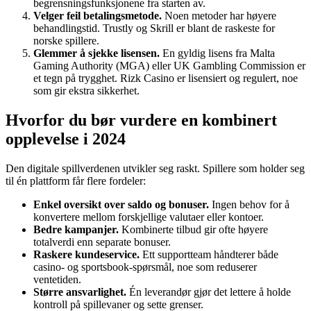
begrensningsfunksjonene fra starten av.
Velger feil betalingsmetode.
Noen metoder har høyere
behandlingstid. Trustly og Skrill er blant de raskeste for
norske spillere.
Glemmer å sjekke lisensen.
En gyldig lisens fra Malta
Gaming Authority (MGA) eller UK Gambling Commission er
et tegn på trygghet. Rizk Casino er lisensiert og regulert, noe
som gir ekstra sikkerhet.
Hvorfor du bør vurdere en kombinert
opplevelse i 2024
Den digitale spillverdenen utvikler seg raskt. Spillere som holder seg
til én plattform får flere fordeler:
Enkel oversikt over saldo og bonuser.
Ingen behov for å
konvertere mellom forskjellige valutaer eller kontoer.
Bedre kampanjer.
Kombinerte tilbud gir ofte høyere
totalverdi enn separate bonuser.
Raskere kundeservice.
Ett supportteam håndterer både
casino‑ og sportsbook‑spørsmål, noe som reduserer
ventetiden.
Større ansvarlighet.
Én leverandør gjør det lettere å holde
kontroll på spillevaner og sette grenser.