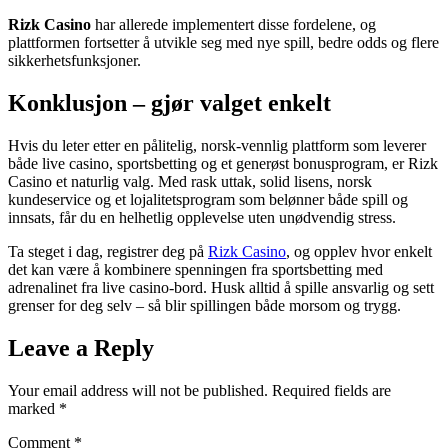
Rizk Casino
har allerede implementert disse fordelene, og
plattformen fortsetter å utvikle seg med nye spill, bedre odds og flere
sikkerhetsfunksjoner.
Konklusjon – gjør valget enkelt
Hvis du leter etter en pålitelig, norsk‑vennlig plattform som leverer
både live casino, sportsbetting og et generøst bonusprogram, er Rizk
Casino et naturlig valg. Med rask uttak, solid lisens, norsk
kundeservice og et lojalitetsprogram som belønner både spill og
innsats, får du en helhetlig opplevelse uten unødvendig stress.
Ta steget i dag, registrer deg på
Rizk Casino
, og opplev hvor enkelt
det kan være å kombinere spenningen fra sportsbetting med
adrenalinet fra live casino‑bord. Husk alltid å spille ansvarlig og sett
grenser for deg selv – så blir spillingen både morsom og trygg.
Leave a Reply
Your email address will not be published.
Required fields are
marked
*
Comment
*