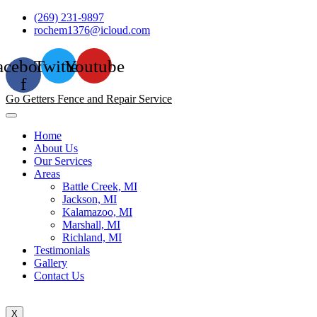
Skip
(269) 231-9897
to
rochem1376@icloud.com
content
acebook-
Twitter
Youtube
f
Go Getters Fence and Repair Service
Home
About Us
Our Services
Areas
Battle Creek, MI
Jackson, MI
Kalamazoo, MI
Marshall, MI
Richland, MI
Testimonials
Gallery
Contact Us
X