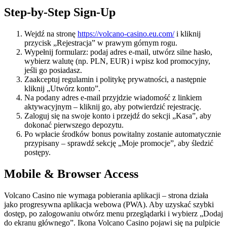
Step-by-Step Sign-Up
Wejdź na stronę
https://volcano-casino.eu.com/
i kliknij
przycisk „Rejestracja” w prawym górnym rogu.
Wypełnij formularz: podaj adres e-mail, utwórz silne hasło,
wybierz walutę (np. PLN, EUR) i wpisz kod promocyjny,
jeśli go posiadasz.
Zaakceptuj regulamin i politykę prywatności, a następnie
kliknij „Utwórz konto”.
Na podany adres e-mail przyjdzie wiadomość z linkiem
aktywacyjnym – kliknij go, aby potwierdzić rejestrację.
Zaloguj się na swoje konto i przejdź do sekcji „Kasa”, aby
dokonać pierwszego depozytu.
Po wpłacie środków bonus powitalny zostanie automatycznie
przypisany – sprawdź sekcję „Moje promocje”, aby śledzić
postępy.
Mobile & Browser Access
Volcano Casino nie wymaga pobierania aplikacji – strona działa
jako progresywna aplikacja webowa (PWA). Aby uzyskać szybki
dostęp, po zalogowaniu otwórz menu przeglądarki i wybierz „Dodaj
do ekranu głównego”. Ikona Volcano Casino pojawi się na pulpicie