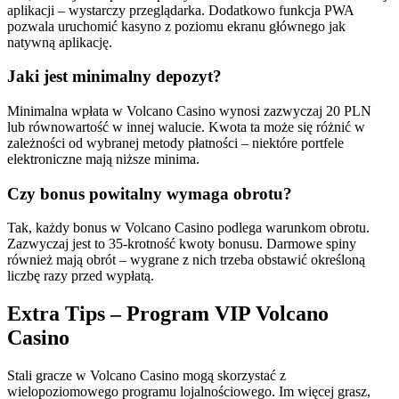
aplikacji – wystarczy przeglądarka. Dodatkowo funkcja PWA
pozwala uruchomić kasyno z poziomu ekranu głównego jak
natywną aplikację.
Jaki jest minimalny depozyt?
Minimalna wpłata w Volcano Casino wynosi zazwyczaj 20 PLN
lub równowartość w innej walucie. Kwota ta może się różnić w
zależności od wybranej metody płatności – niektóre portfele
elektroniczne mają niższe minima.
Czy bonus powitalny wymaga obrotu?
Tak, każdy bonus w Volcano Casino podlega warunkom obrotu.
Zazwyczaj jest to 35-krotność kwoty bonusu. Darmowe spiny
również mają obrót – wygrane z nich trzeba obstawić określoną
liczbę razy przed wypłatą.
Extra Tips – Program VIP Volcano
Casino
Stali gracze w Volcano Casino mogą skorzystać z
wielopoziomowego programu lojalnościowego. Im więcej grasz,