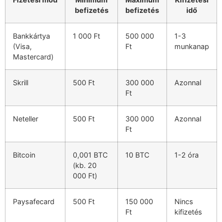
befizetés
befizetés
idő
Bankkártya
1 000 Ft
500 000
1-3
(Visa,
Ft
munkanap
Mastercard)
Skrill
500 Ft
300 000
Azonnal
Ft
Neteller
500 Ft
300 000
Azonnal
Ft
Bitcoin
0,001 BTC
10 BTC
1-2 óra
(kb. 20
000 Ft)
Paysafecard
500 Ft
150 000
Nincs
Ft
kifizetés