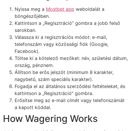
Nyissa meg a
Mostbet app
weboldalát a
böngészőjében.
Kattintson a „Regisztráció” gombra a jobb felső
sarokban.
Válassza ki a regisztrációs módot: e-mail,
telefonszám vagy közösségi fiók (Google,
Facebook).
Töltse ki a kötelező mezőket: név, születési dátum,
ország, pénznem.
Állítson be erős jelszót (minimum 8 karakter,
nagybetű, szám speciális karakter).
Fogadja el az általános szerződési feltételeket, és
kattintson a „Regisztráció” gombra.
Erősítse meg az e-mail címét vagy telefonszámát
a kapott kóddal.
How Wagering Works