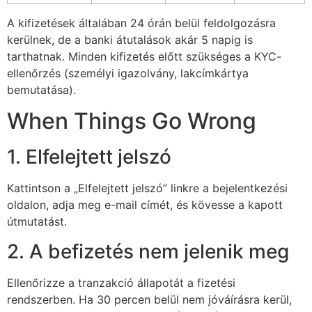
A kifizetések általában 24 órán belül feldolgozásra
kerülnek, de a banki átutalások akár 5 napig is
tarthatnak. Minden kifizetés előtt szükséges a KYC-
ellenőrzés (személyi igazolvány, lakcímkártya
bemutatása).
When Things Go Wrong
1. Elfelejtett jelszó
Kattintson a „Elfelejtett jelszó” linkre a bejelentkezési
oldalon, adja meg e-mail címét, és kövesse a kapott
útmutatást.
2. A befizetés nem jelenik meg
Ellenőrizze a tranzakció állapotát a fizetési
rendszerben. Ha 30 percen belül nem jóváírásra kerül,