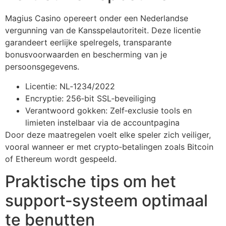
Magius Casino opereert onder een Nederlandse
vergunning van de Kansspelautoriteit. Deze licentie
garandeert eerlijke spelregels, transparante
bonusvoorwaarden en bescherming van je
persoonsgegevens.
Licentie: NL‑1234/2022
Encryptie: 256‑bit SSL‑beveiliging
Verantwoord gokken: Zelf‑exclusie tools en
limieten instelbaar via de accountpagina
Door deze maatregelen voelt elke speler zich veiliger,
vooral wanneer er met crypto‑betalingen zoals Bitcoin
of Ethereum wordt gespeeld.
Praktische tips om het
support‑systeem optimaal
te benutten