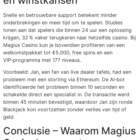
en winstkansen
Snelle en betrouwbare support betekent minder
onderbrekingen en meer tijd om te spelen. Studies
tonen aan dat spelers die binnen 24 uur een oplossing
krijgen, 32 % vaker terugkeren naar hetzelfde casino. Bij
Magius Casino kun je bovendien profiteren van een
welkomstpakket tot €5.000, free spins en een
VIP‑programma met 177 niveaus.
Voorbeeld: Jan, een fan van live dealer tafels, had een
probleem met een storting via Ethereum. De AI‑bot
identificeerde het probleem binnen 10 seconden en
schakelde direct een specialist in. De transactie werd
binnen 45 minuten bevestigd, waardoor Jan zijn ronde
Blackjack kon voortzetten zonder verlies van tijd of
geld.
Conclusie – Waarom Magius