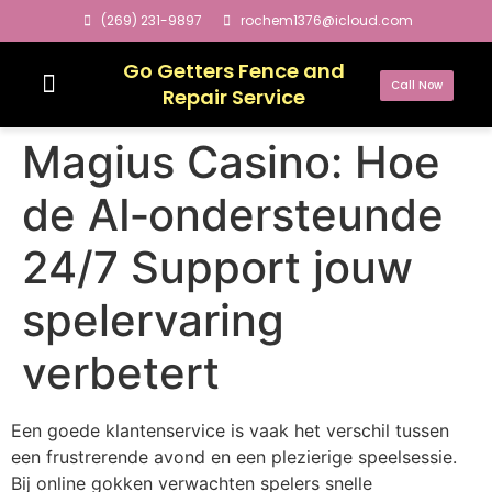
(269) 231-9897
rochem1376@icloud.com
Go Getters Fence and
Call Now
Repair Service
Magius Casino: Hoe
de AI‑ondersteunde
24/7 Support jouw
spelervaring
verbetert
Een goede klantenservice is vaak het verschil tussen
een frustrerende avond en een plezierige speelsessie.
Bij online gokken verwachten spelers snelle