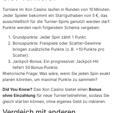
Turniere im Xon Casino laufen in Runden von 10 Minuten.
Jeder Spieler bekommt ein Startguthaben von 5 €, das
ausschließlich für die Turnier‑Spins genutzt werden darf.
Punkte werden nach folgendem Schema vergeben:
Grundpunkte: Jeder Spin zählt 1 Punkt.
Bonuspunkte: Freispiele oder Scatter‑Gewinne
bringen zusätzliche Punkte (z. B. +10 Punkte pro
Scatter).
Jackpot‑Bonus: Ein progressiver Jackpot‑Hit
liefert 50 Bonus‑Punkte.
Rhetorische Frage: Was wäre, wenn Sie jeden Spin exakt
planen könnten, um maximal Punkte zu sammeln?
Did You Know?
Das Xon Casino bietet einen
Bonus
ohne Einzahlung
für neue Turnierteilnehmer, sodass Sie
gleich starten können, ohne eigenes Geld zu riskieren.
Vergleich mit anderen