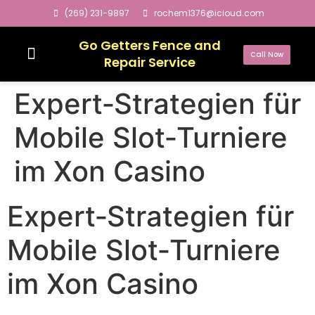
(269) 231-9897
rochem1376@icloud.com
Go Getters Fence and
Call Now
Repair Service
Expert‑Strategien für
Mobile Slot‑Turniere
im Xon Casino
Expert‑Strategien für
Mobile Slot‑Turniere
im Xon Casino