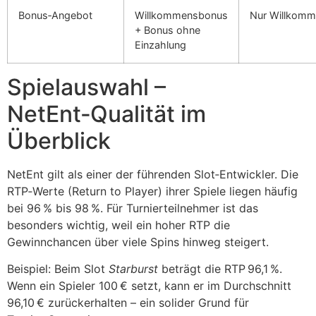
Bonus‑Angebot
Willkommensbonus
Nur Willkom
+ Bonus ohne
Einzahlung
Spielauswahl –
NetEnt‑Qualität im
Überblick
NetEnt gilt als einer der führenden Slot‑Entwickler. Die
RTP‑Werte (Return to Player) ihrer Spiele liegen häufig
bei 96 % bis 98 %. Für Turnierteilnehmer ist das
besonders wichtig, weil ein hoher RTP die
Gewinnchancen über viele Spins hinweg steigert.
Beispiel: Beim Slot
Starburst
beträgt die RTP 96,1 %.
Wenn ein Spieler 100 € setzt, kann er im Durchschnitt
96,10 € zurückerhalten – ein solider Grund für