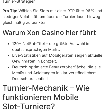
Turnier‑Strategien.
Pro Tip:
Wählen Sie Slots mit einer RTP über 96 % und
niedriger Volatilität, um über die Turnierdauer hinweg
gleichmäßig zu punkten.
Warum Xon Casino hier führt
120+ NetEnt‑Titel – die größte Auswahl im
deutschsprachigen Markt.
Live‑Statistiken auf Mobilgeräten zeigen aktuelle
Gewinnraten in Echtzeit.
Deutsch‑optimierte Benutzeroberfläche, die alle
Menüs und Anleitungen in klar verständlichem
Deutsch präsentiert.
Turnier‑Mechanik – Wie
funktionieren Mobile
Slot‑Turniere?