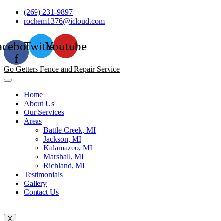
Skip
(269) 231-9897
to
rochem1376@icloud.com
content
acebook-
Twitter
Youtube
f
Go Getters Fence and Repair Service
Home
About Us
Our Services
Areas
Battle Creek, MI
Jackson, MI
Kalamazoo, MI
Marshall, MI
Richland, MI
Testimonials
Gallery
Contact Us
X