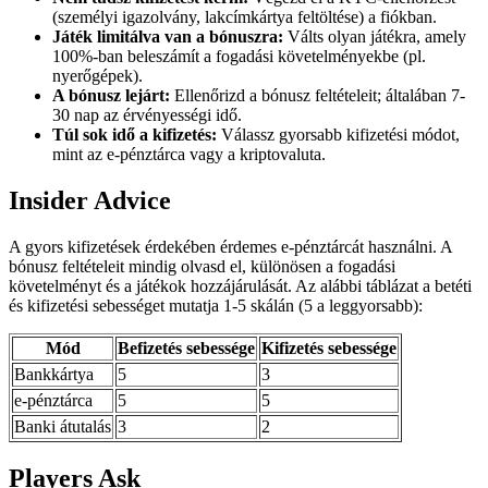
(személyi igazolvány, lakcímkártya feltöltése) a fiókban.
Játék limitálva van a bónuszra:
Válts olyan játékra, amely
100%-ban beleszámít a fogadási követelményekbe (pl.
nyerőgépek).
A bónusz lejárt:
Ellenőrizd a bónusz feltételeit; általában 7-
30 nap az érvényességi idő.
Túl sok idő a kifizetés:
Válassz gyorsabb kifizetési módot,
mint az e-pénztárca vagy a kriptovaluta.
Insider Advice
A gyors kifizetések érdekében érdemes e-pénztárcát használni. A
bónusz feltételeit mindig olvasd el, különösen a fogadási
követelményt és a játékok hozzájárulását. Az alábbi táblázat a betéti
és kifizetési sebességet mutatja 1-5 skálán (5 a leggyorsabb):
Mód
Befizetés sebessége
Kifizetés sebessége
Bankkártya
5
3
e-pénztárca
5
5
Banki átutalás
3
2
Players Ask