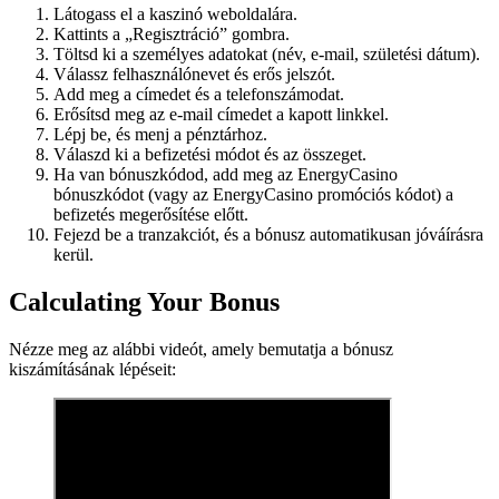
Látogass el a kaszinó weboldalára.
Kattints a „Regisztráció” gombra.
Töltsd ki a személyes adatokat (név, e-mail, születési dátum).
Válassz felhasználónevet és erős jelszót.
Add meg a címedet és a telefonszámodat.
Erősítsd meg az e-mail címedet a kapott linkkel.
Lépj be, és menj a pénztárhoz.
Válaszd ki a befizetési módot és az összeget.
Ha van bónuszkódod, add meg az EnergyCasino
bónuszkódot (vagy az EnergyCasino promóciós kódot) a
befizetés megerősítése előtt.
Fejezd be a tranzakciót, és a bónusz automatikusan jóváírásra
kerül.
Calculating Your Bonus
Nézze meg az alábbi videót, amely bemutatja a bónusz
kiszámításának lépéseit: