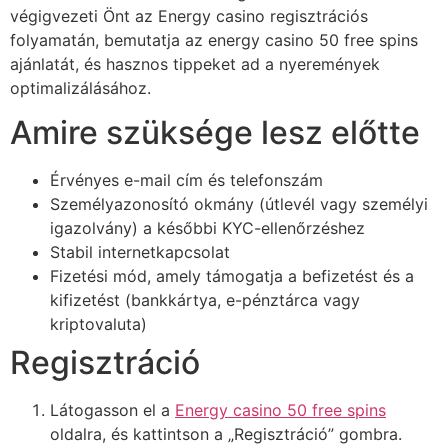
végigvezeti Önt az Energy casino regisztrációs
folyamatán, bemutatja az energy casino 50 free spins
ajánlatát, és hasznos tippeket ad a nyeremények
optimalizálásához.
Amire szüksége lesz előtte
Érvényes e-mail cím és telefonszám
Személyazonosító okmány (útlevél vagy személyi
igazolvány) a későbbi KYC-ellenőrzéshez
Stabil internetkapcsolat
Fizetési mód, amely támogatja a befizetést és a
kifizetést (bankkártya, e-pénztárca vagy
kriptovaluta)
Regisztráció
Látogasson el a
Energy casino 50 free spins
oldalra, és kattintson a „Regisztráció” gombra.