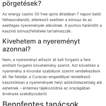
pörgetések?
Az energy casino 50 free spins általában 7 napon belül
felhasználandó, ellenkező esetben a bónusz és az
esetleges nyeremények elévülnek. A pontos határidőt a
kaszinó bónuszfeltételei tartalmazzák.
Kivehetem a nyereményt
azonnal?
Nem, a nyereményt először át kell forgatni a fent
említett forgalmi követelmény szerint. Azt követően a
nyeremény a kivonási szabályok szerint rendelkezésre
áll. Ne feledje: a Curacao-engedéllyel rendelkező
kaszinókban a nyeremények helyi adókötelezettség alá
eshetnek – érdemes tájékozódnia az országában
érvényes szabályozásról.
Bennfentes tanácsok