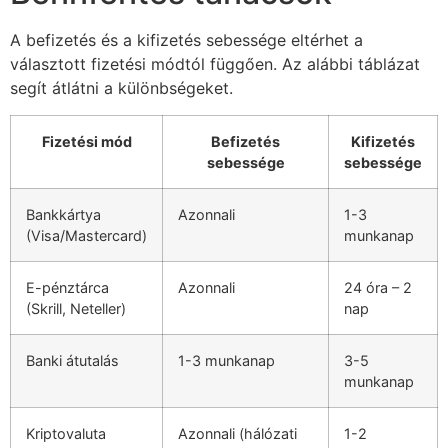
A befizetés és a kifizetés sebessége eltérhet a
választott fizetési módtól függően. Az alábbi táblázat
segít átlátni a különbségeket.
Fizetési mód
Befizetés
Kifizetés
sebessége
sebessége
Bankkártya
Azonnali
1-3
(Visa/Mastercard)
munkanap
E-pénztárca
Azonnali
24 óra – 2
(Skrill, Neteller)
nap
Banki átutalás
1-3 munkanap
3-5
munkanap
Kriptovaluta
Azonnali (hálózati
1-2