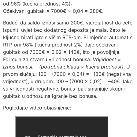
od 96% (kućna prednost 4%):
Očekivani gubitak = 7000€ × 0,04 = 280€.
Budući da saldo iznosi samo 200€, vjerojatnost da ćete
ispuniti uvjet bez dodatnog depozita je mala. Zato je
ključno birati igre s višim RTP-om. Primjerice, automat s
RTP-om 98% (kućna prednost 2%) daje očekivani
gubitak od 7000€ × 0,02 = 140€, što je povoljnije.
Formula za stvarnu vrijednost bonusa:
Vrijednost =
iznos bonusa – (potrebna oklada × kućna prednost)
. U
prvom slučaju: 100 – (7000 × 0,04) = –180€ (negativna
vrijednost), u drugom: 100 – (7000 × 0,02) = –40€. Iako
su vrijednosti negativne, bonus ipak smanjuje ukupni
gubitak u odnosu na igranje bez bonusa.
Pogledajte video objašnjenje: