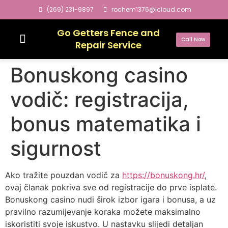
(269) 231-9897
rochem1376@icloud.com
Go Getters Fence and
Call Now
Repair Service
Bonuskong casino
vodič: registracija,
bonus matematika i
sigurnost
Ako tražite pouzdan vodič za
https://bonuskong.hr/
,
ovaj članak pokriva sve od registracije do prve isplate.
Bonuskong casino nudi širok izbor igara i bonusa, a uz
pravilno razumijevanje koraka možete maksimalno
iskoristiti svoje iskustvo. U nastavku slijedi detaljan