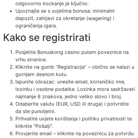
odgovorno kockanje je ključno.
Upoznajte se s uvjetima bonusa: minimalni
depozit, zahtjevi za okretanje (wagering) i
ograničenja igara.
Kako se registrirati
Posjetite Bonuskong casino putem poveznice na
vrhu stranice.
Kliknite na gumb “Registracija” – obično se nalazi u
gornjem desnom kutu.
Ispunite obrazac: unesite email, korisničko ime,
lozinku i osobne podatke. Lozinka mora sadržavati
najmanje 8 znakova, jedno veliko slovo i broj.
Odaberite valutu (EUR, USD ili druga) i potvrdite
da ste punoljetni.
Prihvatite uvjete korištenja i politiku privatnosti te
kliknite “Pošalji”.
Provjerite email – kliknite na poveznicu za potvrdu