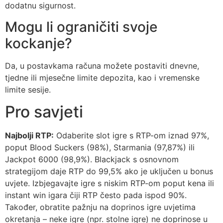
dodatnu sigurnost.
Mogu li ograničiti svoje
kockanje?
Da, u postavkama računa možete postaviti dnevne,
tjedne ili mjesečne limite depozita, kao i vremenske
limite sesije.
Pro savjeti
Najbolji RTP:
Odaberite slot igre s RTP-om iznad 97%,
poput Blood Suckers (98%), Starmania (97,87%) ili
Jackpot 6000 (98,9%). Blackjack s osnovnom
strategijom daje RTP do 99,5% ako je uključen u bonus
uvjete. Izbjegavajte igre s niskim RTP-om poput kena ili
instant win igara čiji RTP često pada ispod 90%.
Također, obratite pažnju na doprinos igre uvjetima
okretanja – neke igre (npr. stolne igre) ne doprinose u