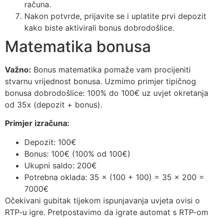
računa.
Nakon potvrde, prijavite se i uplatite prvi depozit
kako biste aktivirali bonus dobrodošlice.
Matematika bonusa
Važno:
Bonus matematika pomaže vam procijeniti
stvarnu vrijednost bonusa. Uzmimo primjer tipičnog
bonusa dobrodošlice: 100% do 100€ uz uvjet okretanja
od 35x (depozit + bonus).
Primjer izračuna:
Depozit: 100€
Bonus: 100€ (100% od 100€)
Ukupni saldo: 200€
Potrebna oklada: 35 × (100 + 100) = 35 × 200 =
7000€
Očekivani gubitak tijekom ispunjavanja uvjeta ovisi o
RTP-u igre. Pretpostavimo da igrate automat s RTP-om