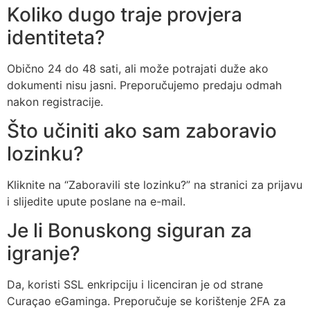
Koliko dugo traje provjera
identiteta?
Obično 24 do 48 sati, ali može potrajati duže ako
dokumenti nisu jasni. Preporučujemo predaju odmah
nakon registracije.
Što učiniti ako sam zaboravio
lozinku?
Kliknite na “Zaboravili ste lozinku?” na stranici za prijavu
i slijedite upute poslane na e-mail.
Je li Bonuskong siguran za
igranje?
Da, koristi SSL enkripciju i licenciran je od strane
Curaçao eGaminga. Preporučuje se korištenje 2FA za