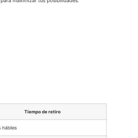
P para maximizar tus posibilidades.
Tiempo de retiro
s hábiles