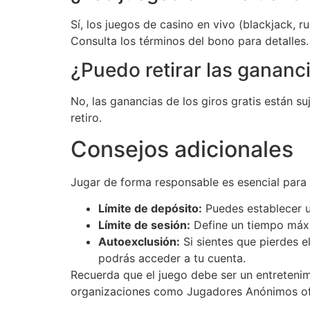
Sí, los juegos de casino en vivo (blackjack, 
Consulta los términos del bono para detalles.
¿Puedo retirar las gananc
No, las ganancias de los giros gratis están s
retiro.
Consejos adicionales
Jugar de forma responsable es esencial para d
Límite de depósito:
Puedes establecer u
Límite de sesión:
Define un tiempo máxim
Autoexclusión:
Si sientes que pierdes e
podrás acceder a tu cuenta.
Recuerda que el juego debe ser un entretenim
organizaciones como Jugadores Anónimos of