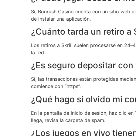
Sí, Bonrush Casino cuenta con un sitio web 
de instalar una aplicación.
¿Cuánto tarda un retiro a S
Los retiros a Skrill suelen procesarse en 24
la red.
¿Es seguro depositar con 
Sí, las transacciones están protegidas median
comience con “https”.
¿Qué hago si olvido mi c
En la pantalla de inicio de sesión, haz clic en
llega, revisa la carpeta de spam.
¿Los juegos en vivo tiene