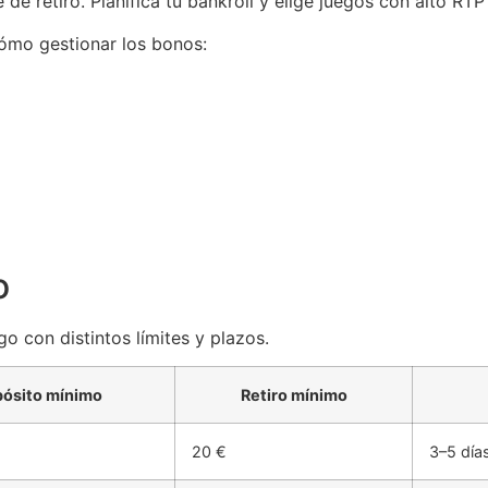
e de retiro. Planifica tu bankroll y elige juegos con alto RT
cómo gestionar los bonos:
o
 con distintos límites y plazos.
ósito mínimo
Retiro mínimo
20 €
3–5 día