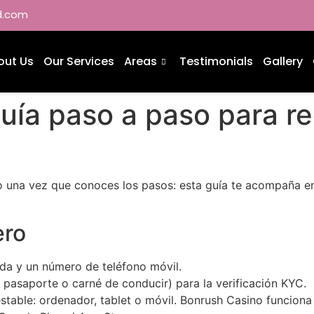
d.com
out Us
Our Services
Areas
Testimonials
Gallery
uía paso a paso para re
o una vez que conoces los pasos: esta guía te acompaña en
ero
ida y un número de teléfono móvil.
 pasaporte o carné de conducir) para la verificación KYC.
estable: ordenador, tablet o móvil. Bonrush Casino funcio