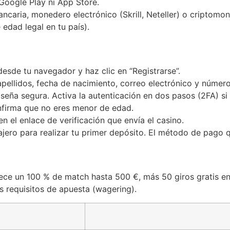
Google Play ni App Store.
caria, monedero electrónico (Skrill, Neteller) o criptomo
edad legal en tu país).
esde tu navegador y haz clic en “Registrarse”.
pellidos, fecha de nacimiento, correo electrónico y número
seña segura. Activa la autenticación en dos pasos (2FA) si 
nfirma que no eres menor de edad.
n el enlace de verificación que envía el casino.
cajero para realizar tu primer depósito. El método de pago q
ece un 100 % de match hasta 500 €, más 50 giros gratis e
s requisitos de apuesta (wagering).