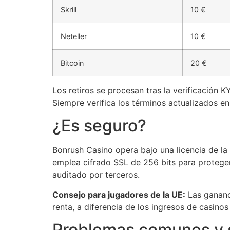
Skrill
10 €
Neteller
10 €
Bitcoin
20 €
Los retiros se procesan tras la verificación 
Siempre verifica los términos actualizados en
¿Es seguro?
Bonrush Casino opera bajo una licencia de la
emplea cifrado SSL de 256 bits para proteger
auditado por terceros.
Consejo para jugadores de la UE:
Las gananci
renta, a diferencia de los ingresos de casino
Problemas comunes y 