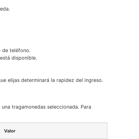
neda.
 de teléfono.
está disponible.
ue elijas determinará la rapidez del ingreso.
n una tragamonedas seleccionada. Para
Valor