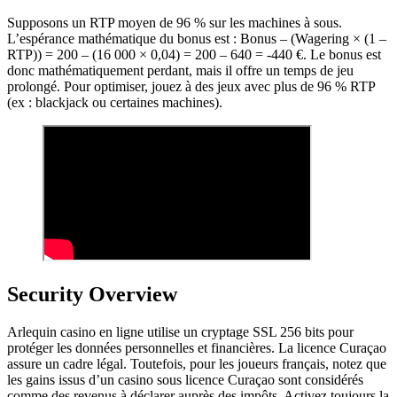
Supposons un RTP moyen de 96 % sur les machines à sous.
L’espérance mathématique du bonus est : Bonus – (Wagering × (1 –
RTP)) = 200 – (16 000 × 0,04) = 200 – 640 = -440 €. Le bonus est
donc mathématiquement perdant, mais il offre un temps de jeu
prolongé. Pour optimiser, jouez à des jeux avec plus de 96 % RTP
(ex : blackjack ou certaines machines).
Security Overview
Arlequin casino en ligne utilise un cryptage SSL 256 bits pour
protéger les données personnelles et financières. La licence Curaçao
assure un cadre légal. Toutefois, pour les joueurs français, notez que
les gains issus d’un casino sous licence Curaçao sont considérés
comme des revenus à déclarer auprès des impôts. Activez toujours la