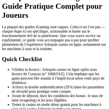
Guide Pratique Complet pour
Joueurs
La plupart des guides iGaming sont vagues. Celui-ci ne l’est pas —
chaque étape ici est spécifique, actionnable et basée sur le
fonctionnement réel de la plateforme. Que vous soyez novice ou
expérimenté, ce guide vous accompagne pas à pas pour profiter
pleinement de l’expérience Arlequin casino en ligne, notamment sur
les machines à sous et la roulette.
Quick Checklist
Vérifiez la licence : Arlequin casino en ligne opère sous
licence de Curaçao (n° 1668/JAZ). Cela implique que les
gains peuvent être soumis à l’impôt local selon votre pays de
résidence.
Activez la double authentification (2FA) dans les paramètres
de sécurité pour protéger votre compte.
Avant de déposer, lisez les conditions des bonus : le taux de
mise (wagering) et les jeux éligibles.
Testez le casino en mode démo gratuit pour les machines à
sous et le casino Arlequin roulette sans risque.