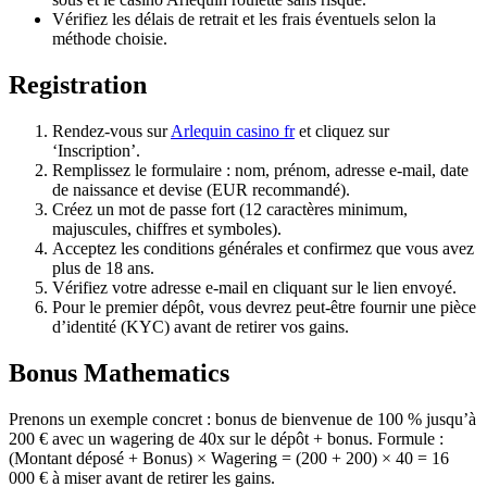
Vérifiez les délais de retrait et les frais éventuels selon la
méthode choisie.
Registration
Rendez-vous sur
Arlequin casino fr
et cliquez sur
‘Inscription’.
Remplissez le formulaire : nom, prénom, adresse e-mail, date
de naissance et devise (EUR recommandé).
Créez un mot de passe fort (12 caractères minimum,
majuscules, chiffres et symboles).
Acceptez les conditions générales et confirmez que vous avez
plus de 18 ans.
Vérifiez votre adresse e-mail en cliquant sur le lien envoyé.
Pour le premier dépôt, vous devrez peut-être fournir une pièce
d’identité (KYC) avant de retirer vos gains.
Bonus Mathematics
Prenons un exemple concret : bonus de bienvenue de 100 % jusqu’à
200 € avec un wagering de 40x sur le dépôt + bonus. Formule :
(Montant déposé + Bonus) × Wagering = (200 + 200) × 40 = 16
000 € à miser avant de retirer les gains.