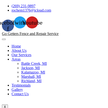
Skip
(269) 231-9897
to
rochem1376@icloud.com
content
acebook-
Twitter
Youtube
f
Go Getters Fence and Repair Service
Home
About Us
Our Services
Areas
Battle Creek, MI
Jackson, MI
Kalamazoo, MI
Marshall, MI
Richland, MI
Testimonials
Gallery
Contact Us
X