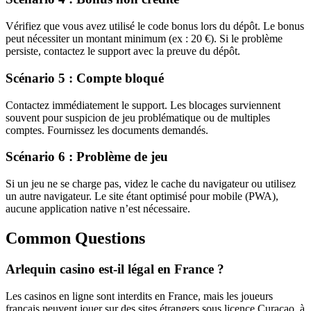
Vérifiez que vous avez utilisé le code bonus lors du dépôt. Le bonus
peut nécessiter un montant minimum (ex : 20 €). Si le problème
persiste, contactez le support avec la preuve du dépôt.
Scénario 5 : Compte bloqué
Contactez immédiatement le support. Les blocages surviennent
souvent pour suspicion de jeu problématique ou de multiples
comptes. Fournissez les documents demandés.
Scénario 6 : Problème de jeu
Si un jeu ne se charge pas, videz le cache du navigateur ou utilisez
un autre navigateur. Le site étant optimisé pour mobile (PWA),
aucune application native n’est nécessaire.
Common Questions
Arlequin casino est-il légal en France ?
Les casinos en ligne sont interdits en France, mais les joueurs
français peuvent jouer sur des sites étrangers sous licence Curaçao, à