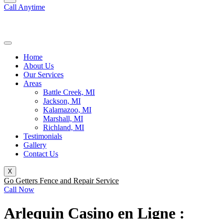
Call Anytime
(269) 231-9897
Home
About Us
Our Services
Areas
Battle Creek, MI
Jackson, MI
Kalamazoo, MI
Marshall, MI
Richland, MI
Testimonials
Gallery
Contact Us
X
Go Getters Fence and Repair Service
Call Now
Arlequin Casino en Ligne :